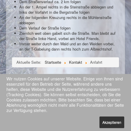
Dem Straßenverlauf ca. 2 km folgen
Kontakt
An der 1. Ampel rechts in die Steinstraße abbiegen und
links der Vorfahrt in die Bergstraße folgen
An der folgenden Kreuzung rechts in die Mühlenstraße
abbiegen
Dem Verlauf der Straße folgen
Ziemlich weit oben gabelt sich die Straße. Man bleibt auf
der Straße linke Hand, vorbei am Hotel Friends.
Immer weiter durch den Wald und an den Weiden vorbei,
an der T-Gabelung dann rechts hoch zum Albrechtshof.
Aktuelle Seite:
Startseite
Kontakt
Anfahrt
Wir nutzen Cookies auf unserer Website. Einige von ihnen sind
essenziell für den Betrieb der Seite, während andere uns
helfen, diese Website und die Nutzererfahrung zu verbessern
© 2026 Albrechtshof Bendorf - Reitstall und Pferdepension
Nach oben
(Tracking Cookies). Sie können selbst entscheiden, ob Sie die
Cookies zulassen möchten. Bitte beachten Sie, dass bei einer
Ablehnung womöglich nicht mehr alle Funktionalitäten der Seite
zur Verfügung stehen.
Akzeptieren