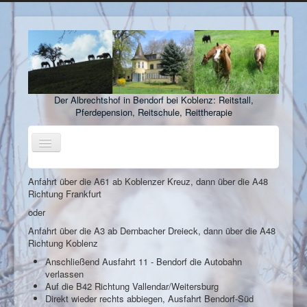
Der Albrechtshof in Bendorf bei Koblenz: Reitstall,
Pferdepension, Reitschule, Reittherapie
Toggle
Navigation
Startseite
Anfahrt über die A61 ab Koblenzer Kreuz, dann über die A48
Richtung Frankfurt
Reitanlage
oder
Pferdepension
Anfahrt über die A3 ab Dernbacher Dreieck, dann über die A48
Richtung Koblenz
Stellenangebote
Anschließend Ausfahrt 11 - Bendorf die Autobahn
Ausbildungsbetrieb
verlassen
Auf die B42 Richtung Vallendar/Weitersburg
Reitclub
Direkt wieder rechts abbiegen, Ausfahrt Bendorf-Süd