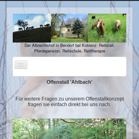
Der Albrechtshof in Bendorf bei Koblenz: Reitstall,
Pferdepension, Reitschule, Reittherapie
Toggle
Navigation
Startseite
Offenstall 'Ahlbach'
Reitanlage
Für weitere Fragen zu unserem Offenstallkonzept
Pferdepension
fragen sie einfach direkt bei uns nach.
Stellenangebote
Ausbildungsbetrieb
Reitclub