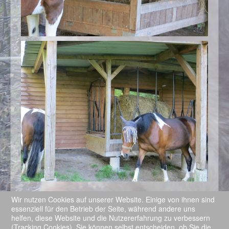
Wir nutzen Cookies auf unserer Website. Einige von ihnen sind
essenziell für den Betrieb der Seite, während andere uns
Aktuelle Seite:
Startseite
Pferdepension
helfen, diese Website und die Nutzererfahrung zu verbessern
Offenstall Ahlbach
(Tracking Cookies). Sie können selbst entscheiden, ob Sie die